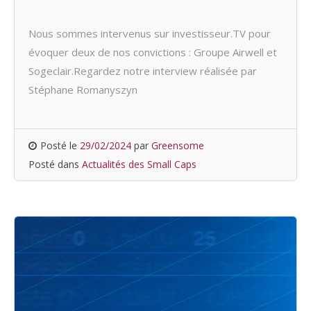
Nous sommes intervenus sur investisseur.TV pour
évoquer deux de nos convictions : Groupe Airwell et
Sogeclair.Regardez notre interview réalisée par
Stéphane Romanyszyn
Posté le
29/02/2024
par
Greensome
Posté dans
Actualités des Small Caps