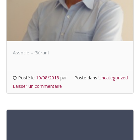
Associé – Gérant
Posté le
10/08/2015
par
Posté dans
Uncategorized
Laisser un commentaire