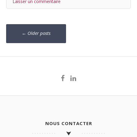
Laisser un commentaire
Navigation
←
Older posts
messages
NOUS CONTACTER