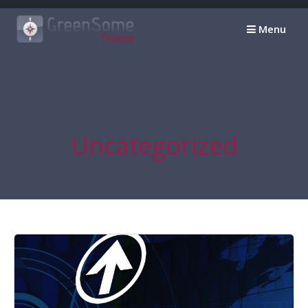
Passer
au
Menu
contenu
Uncategorized