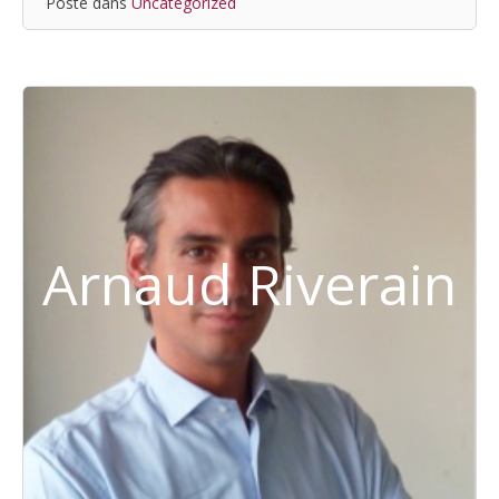
Posté dans
Uncategorized
Arnaud Riverain