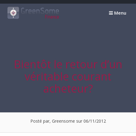
Passer
au
Menu
contenu
Bientôt le retour d’un
véritable courant
acheteur?
Posté par, Greensome sur 06/11/2012