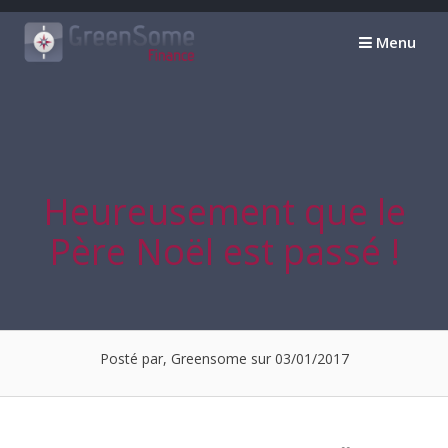
Passer
au
Menu
contenu
Heureusement que le
Père Noël est passé !
Posté par, Greensome sur 03/01/2017