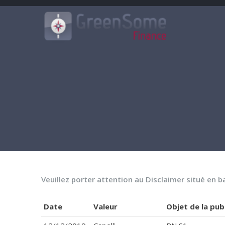
Passer
au
contenu
Veuillez porter attention au Disclaimer situé en b
Date
Valeur
Objet de la pub