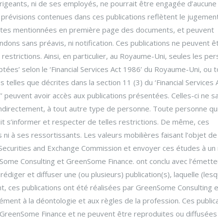
ses dirigeants, ni de ses employés, ne pourrait être engagée d’aucun
et prévisions contenues dans ces publications reflètent le jugemen
tes mentionnées en première page des documents, et peuvent
ndons sans préavis, ni notification. Ces publications ne peuvent ê
estrictions. Ainsi, en particulier, au Royaume-Uni, seules les pe
es’ selon le ‘Financial Services Act 1986’ du Royaume-Uni, ou t
 telles que décrites dans la section 11 (3) du ‘Financial Services
peuvent avoir accès aux publications présentées. Celles-ci ne s
ndirectement, à tout autre type de personne. Toute personne qu
it s’informer et respecter de telles restrictions. De même, ces
ni à ses ressortissants. Les valeurs mobilières faisant l’objet de
a Securities and Exchange Commission et envoyer ces études à un
enSome Consulting et GreenSome Finance. ont conclu avec l’émette
rédiger et diffuser une (ou plusieurs) publication(s), laquelle (lesq
éant, ces publications ont été réalisées par GreenSome Consulting 
nt à la déontologie et aux règles de la profession. Ces public
 GreenSome Finance et ne peuvent être reproduites ou diffusées