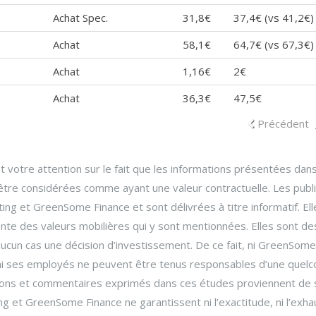
Achat Spec.
31,8€
37,4€ (vs 41,2€)
Achat
58,1€
64,7€ (vs 67,3€)
Achat
1,16€
2€
Achat
36,3€
47,5€
Précédent
votre attention sur le fait que les informations présentées dans
 être considérées comme ayant une valeur contractuelle. Les publ
g et GreenSome Finance et sont délivrées à titre informatif. Ell
nte des valeurs mobilières qui y sont mentionnées. Elles sont de
aucun cas une décision d’investissement. De ce fait, ni GreenSome
, ni ses employés ne peuvent être tenus responsables d’une quel
ations et commentaires exprimés dans ces études proviennent de
 et GreenSome Finance ne garantissent ni l’exactitude, ni l’exhau