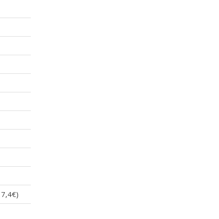
)
37,4€)