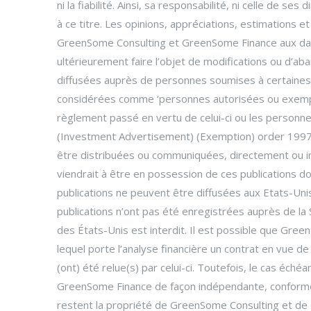
ni la fiabilité. Ainsi, sa responsabilité, ni celle de 
à ce titre. Les opinions, appréciations, estimations 
GreenSome Consulting et GreenSome Finance aux da
ultérieurement faire l’objet de modifications ou d’aba
diffusées auprès de personnes soumises à certaines r
considérées comme ‘personnes autorisées ou exempté
règlement passé en vertu de celui-ci ou les personnes
(Investment Advertisement) (Exemption) order 1997’ 
être distribuées ou communiquées, directement ou i
viendrait à être en possession de ces publications do
publications ne peuvent être diffusées aux Etats-Unis 
publications n’ont pas été enregistrées auprès de l
des États-Unis est interdit. Il est possible que Gre
lequel porte l’analyse financière un contrat en vue de 
(ont) été relue(s) par celui-ci. Toutefois, le cas éch
GreenSome Finance de façon indépendante, conforméme
restent la propriété de GreenSome Consulting et de