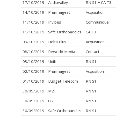
17/10/2019
Audiovalley
RN S1 + CA T3
14/10/2019
Pharmagest
Acquisition
11/10/2019
Invibes
Communiqué
11/10/2019
Safe Orthopaedics
CA T3
09/10/2019
Delta Plus
Acquisition
08/10/2019
Reworld Media
Contact
03/10/2019
Uniti
RN S1
02/10/2019
Pharmagest
Acqusition
01/10/2019
Budget Telecom
RN S1
30/09/2019
M2i
RN S1
30/09/2019
O2i
RN S1
30/09/2019
Safe Orthopaedics
RN S1