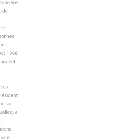
e manière
t de
tre
rsonnes
out
 Act 1986
auraient
i
 ces
 résident
ur sur
uelles) a
et
ations
 sans