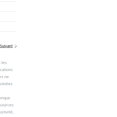
Suivant
 les
ications
es ne
stinées
conque
 sources
stivité,