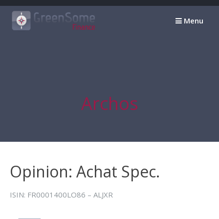
Passer
au
Menu
contenu
Archos
Opinion: Achat Spec.
ISIN: FR0001400LO86 – ALJXR