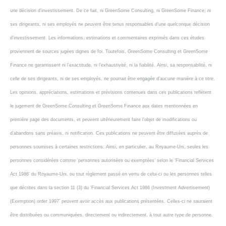
une décision d’investissement. De ce fait, ni GreenSome Consulting, ni GreenSome Finance, ni
ses dirigeants, ni ses employés ne peuvent être tenus responsables d’une quelconque décision
d’investissement. Les informations, estimations et commentaires exprimés dans ces études
proviennent de sources jugées dignes de foi. Toutefois, GreenSome Consulting et GreenSome
Finance ne garantissent ni l’exactitude, ni l’exhaustivité, ni la fiabilité. Ainsi, sa responsabilité, ni
celle de ses dirigeants, ni de ses employés, ne pourrait être engagée d’aucune manière à ce titre.
Les opinions, appréciations, estimations et prévisions contenues dans ces publications reflètent
le jugement de GreenSome Consulting et GreenSome Finance aux dates mentionnées en
première page des documents, et peuvent ultérieurement faire l’objet de modifications ou
d’abandons sans préavis, ni notification. Ces publications ne peuvent être diffusées auprès de
personnes soumises à certaines restrictions. Ainsi, en particulier, au Royaume-Uni, seules les
personnes considérées comme ‘personnes autorisées ou exemptées’ selon le ‘Financial Services
Act 1986’ du Royaume-Uni, ou tout règlement passé en vertu de celui-ci ou les personnes telles
que décrites dans la section 11 (3) du ‘Financial Services Act 1986 (Investment Advertisement)
(Exemption) order 1997’ peuvent avoir accès aux publications présentées. Celles-ci ne sauraient
être distribuées ou communiquées, directement ou indirectement, à tout autre type de personne.