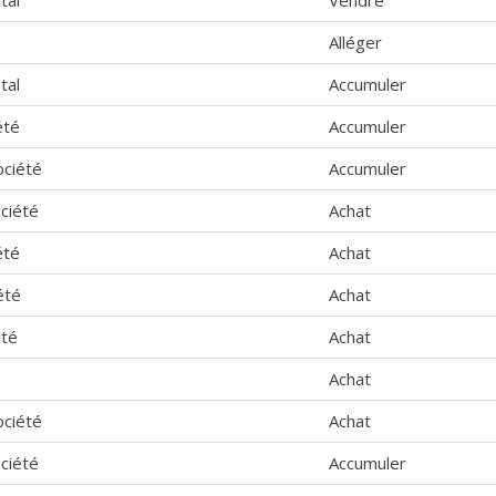
Alléger
tal
Accumuler
été
Accumuler
ociété
Accumuler
ciété
Achat
été
Achat
été
Achat
été
Achat
Achat
ociété
Achat
ciété
Accumuler