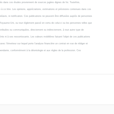
és dans ces études proviennent de sources jugées dignes de foi. Toutefois,
ère à ce titre. Les opinions, appréciations, estimations et prévisions contenues dans ces
éavis, ni notification. Ces publications ne peuvent être diffusées auprès de personnes
Royaume-Uni, ou tout règlement passé en vertu de celui-ci ou les personnes telles que
distribuées ou communiquées, directement ou indirectement, à tout autre type de
is ni à ses ressortissants. Les valeurs mobilières faisant l’objet de ces publications
ec l’émetteur sur lequel porte l’analyse financière un contrat en vue de rédiger et
ndépendante, conformément à la déontologie et aux règles de la profession. Ces