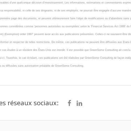
nsables d’une quelconque décision d’investissement. Les informations, estimations et commentaires exprim
nsi, sa responsabilité, ni celle de ses dirigeants, ni de ses employés, ne pourrait être engagée d’aucune mani
emière page des documents, et peuvent ultérieurement faire l’objet de modifications ou d’abandons sans pr
personnes considérées comme ‘personnes autorisées ou exemptées’ selon le ‘Financial Services Act 1986’ du 
ent) (Exemption) order 1997’ peuvent avoir accès aux publications présentées. Celles-ci ne sauraient être 
nformer et respecter de telles restrictions. De même, ces publications ne peuvent être diffusées aux Etats-Un
es études à un résident des États-Unis est interdit. Il est possible que GreenSome Consulting ait conclu av
r celui-ci. Toutefois, le cas échéant, ces publications ont été réalisées par GreenSome Consulting de façon i
es ou diffusées sans autorisation préalable de GreenSome Consulting.
es réseaux sociaux: