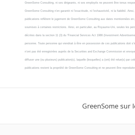
GreenSome Consulting, ni ses dirigeants, ni ses employés ne peuvent être tenus respo
GreenSome Consulting n’en garantit ni l’exactitude, ni l’exhaustivité, ni la fiabilité. Ai
publications reflètent le jugement de GreenSome Consulting aux dates mentionnées en pr
soumises à certaines restrictions. Ainsi, en particulier, au Royaume-Uni, seules les 
décrites dans la section 11 (3) du ‘Financial Services Act 1986 (Investment Advertisem
personne. Toute personne qui viendrait à être en possession de ces publications doit s’i
n’ont pas été enregistrées auprès de la Securities and Exchange Commission et envoyer c
diffuser une (ou plusieurs) publication(s), laquelle (lesquelles) a (ont) été relue(s) pa
publications restent la propriété de GreenSome Consulting et ne peuvent être reproduit
GreenSome sur l