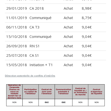
29/01/2019
CA 2018
Achat
8,98€
11/01/2019
Communiqué
Achat
8,75€
06/11/2018
CA T3
Achat
9,04€
15/10/2018
Communiqué
Achat
9,04€
26/09/2018
RN S1
Achat
9,04€
25/07/2018
CA S1
Achat
9,04€
15/05/2018
Initiation + T1
Achat
9,04€
Détection potentielle de conflits d’intérêts