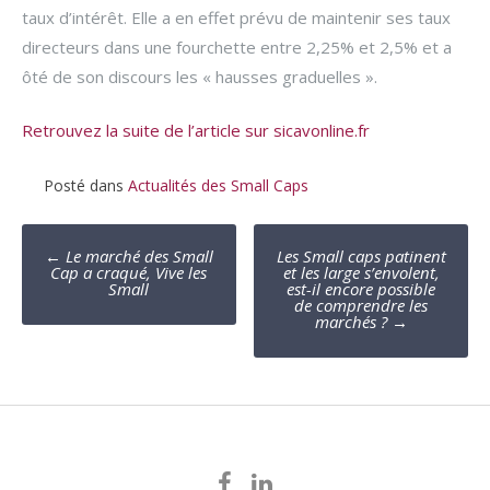
taux d’intérêt. Elle a en effet prévu de maintenir ses taux
directeurs dans une fourchette entre 2,25% et 2,5% et a
ôté de son discours les « hausses graduelles ».
Retrouvez la suite de l’article sur sicavonline.fr
Posté dans
Actualités des Small Caps
Poste
←
Le marché des Small
Les Small caps patinent
navigation
Cap a craqué, Vive les
et les large s’envolent,
Small
est-il encore possible
de comprendre les
marchés ?
→