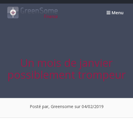
Passer
au
Menu
contenu
Un mois de janvier
possiblement trompeur
Posté par, Greensome sur 04/02/2019