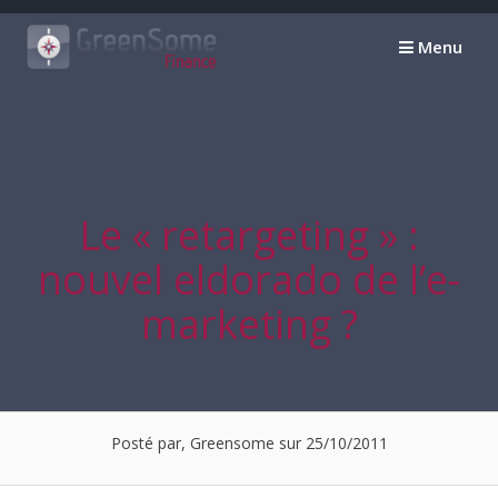
Passer
au
Menu
contenu
Le « retargeting » :
nouvel eldorado de l’e-
marketing ?
Posté par, Greensome sur 25/10/2011