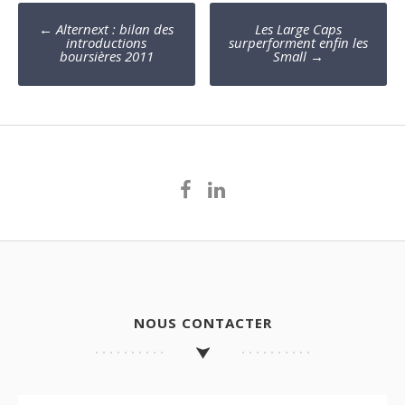
Poste
←
Alternext : bilan des
Les Large Caps
navigation
introductions
surperforment enfin les
boursières 2011
Small
→
NOUS CONTACTER